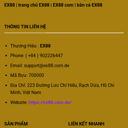
EX88 | trang chủ EX88 | EX88 com | bắn cá EX88
THÔNG TIN LIÊN HỆ
Thương Hiệu :
EX88
Phone: ( +84 ) 902226447
Email:
support@ex88.com.de
Mã Bưu: 700000
Địa Chỉ: 223 Đường Lưu Chí Hiếu, Rạch Dừa, Hồ Chí
Minh, Việt Nam
Website:
https://ex88.com.de/
SẢN PHẨM
LIÊN KẾT NHANH