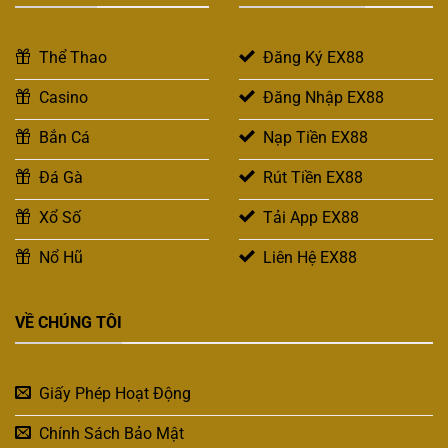
Thể Thao
Đăng Ký EX88
Casino
Đăng Nhập EX88
Bắn Cá
Nạp Tiền EX88
Đá Gà
Rút Tiền EX88
Xổ Số
Tải App EX88
Nổ Hũ
Liên Hệ EX88
VỀ CHÚNG TÔI
Giấy Phép Hoạt Động
Chính Sách Bảo Mật